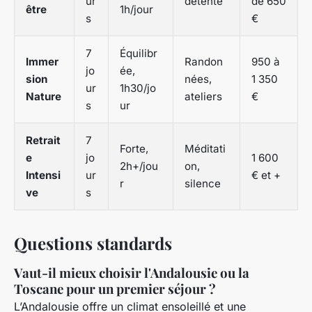
ur
détente
de 650
être
1h/jour
s
€
7
Équilibr
Immer
Randon
950 à
jo
ée,
sion
nées,
1 350
ur
1h30/jo
Nature
ateliers
€
s
ur
Retrait
7
Forte,
Méditati
e
jo
1 600
2h+/jou
on,
Intensi
ur
€ et +
r
silence
ve
s
Questions standards
Vaut-il mieux choisir l'Andalousie ou la
Toscane pour un premier séjour ?
L’Andalousie offre un climat ensoleillé et une