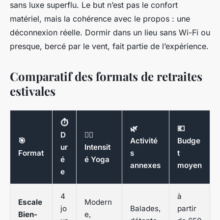
sans luxe superflu. Le but n’est pas le confort
matériel, mais la cohérence avec le propos : une
déconnexion réelle. Dormir dans un lieu sans Wi-Fi ou
presque, bercé par le vent, fait partie de l’expérience.
Comparatif des formats de retraites
estivales
⏱️
🌿
💶
D
🧘‍♂️
🎯
Activité
Budge
ur
Intensit
Format
s
t
é
é Yoga
annexes
moyen
e
4
à
Escale
Modern
jo
Balades,
partir
Bien-
e,