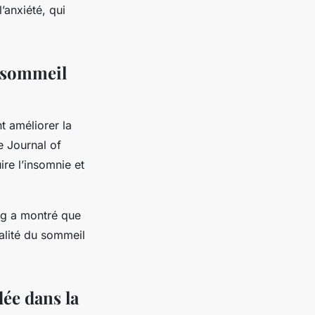
’anxiété, qui
e sommeil
t améliorer la
e Journal of
re l’insomnie et
ng a montré que
alité du sommeil
ée dans la