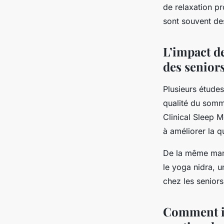
de relaxation pr
sont souvent de
L’impact d
des senior
Plusieurs étude
qualité du somm
Clinical Sleep M
à améliorer la q
De la même mani
le yoga nidra, u
chez les seniors
Comment in