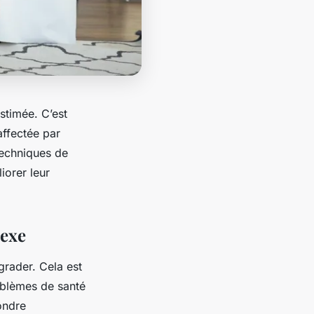
stimée. C’est
affectée par
techniques de
iorer leur
lexe
égrader. Cela est
oblèmes de santé
ondre