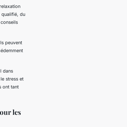
relaxation
 qualifié, du
 conseils
ils peuvent
récédemment
al dans
le stress et
s ont tant
our les