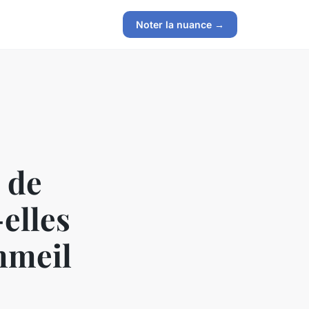
Noter la nuance →
 de
elles
mmeil