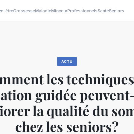
en-être
Grossesse
Maladie
Minceur
Professionnels
Santé
Seniors
ACTU
mment les techniques
xation guidée peuvent-
iorer la qualité du so
chez les seniors?