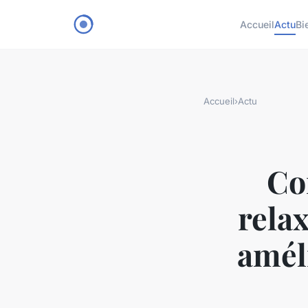
Accueil
Actu
Bi
Accueil
›
Actu
Co
rela
amél