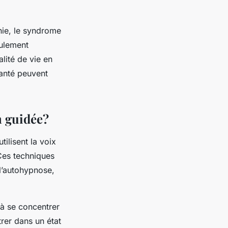
nie, le syndrome
eulement
lité de vie en
santé peuvent
n guidée?
ilisent la voix
 Ces techniques
 l’autohypnose,
 à se concentrer
trer dans un état